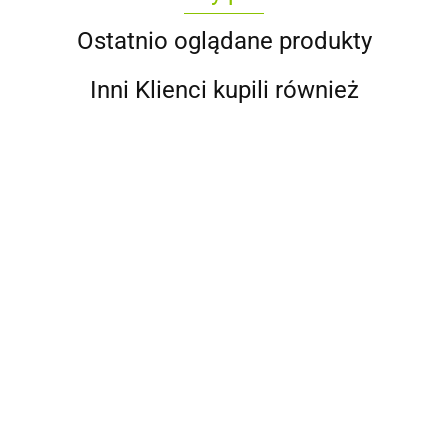
Ostatnio oglądane produkty
Inni Klienci kupili również
Orzech
Orzech
Orzech
Orzech
włoski
Orzech
włoski
laskowy
włoski
łuskany 1
laskowy
łuskany
35.00
20.00
Kataloński
Sajfendorski
kg
Trapezoński
500 g
11.00
14.00
12.00
500 g
500 g
500 g