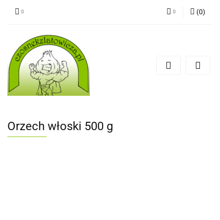
(
0
)
Zaloguj się
Zarejestruj się
Dodaj zgłoszenie
Orzech włoski 500 g