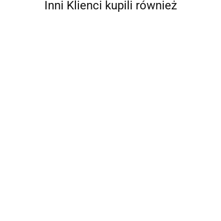
Inni Klienci kupili również
Czosnek Polski
Czosnek Polski
Czosnek Polski
Latowicki
Latowicki
Latowicki Wiosenny
Wiosenny Mały
Wiosenny Duży
Średni główki-
4.00
6.00
5.00
główki- siateczka
główki- siateczka
siateczka 3szt.
3szt.
3szt.