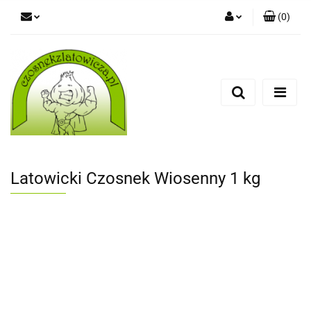
(
0
)
Zaloguj się
Zarejestruj się
Dodaj zgłoszenie
Latowicki Czosnek Wiosenny 1 kg