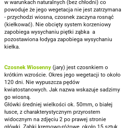
w warunkach naturalnych (bez chłodni) co
powoduje że jego wegetacja nie jest zatrzymana
- przychodzi wiosna, czosnek zaczyna rosnąć
(kiełkować). Nie obcięty system korzeniowy
zapobiega wysychaniu piętki ząbka a
pozostawiona łodyga zapobiega wysychaniu
kiełka.
Czosnek Wiosenny
(jary) jest czosnkiem o
krótkim wzroście. Okres jego wegetacji to około
120 dni. Nie wypuszcza pędów
kwiatostanowych. Jak nazwa wskazuje sadzimy
go wiosną.
Główki średniej wielkości ok. 50mm, o białej
łusce, z charakterystycznym przyrostem
widocznym na zdjęciu 2 po prawej stronie
główki. Ząbki kremowo-różowe, około 15 sztuk,