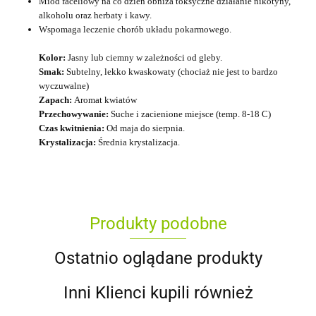
Miód faceliowy na co dzień obniża toksyczne działanie nikotyny,
alkoholu oraz herbaty i kawy.
Wspomaga leczenie chorób układu pokarmowego.
Kolor:
Jasny lub ciemny w zależności od gleby.
Smak:
Subtelny, lekko kwaskowaty (chociaż nie jest to bardzo
wyczuwalne)
Zapach:
Aromat kwiatów
Przechowywanie:
Suche i zacienione miejsce (temp. 8-18 C)
Czas kwitnienia:
Od maja do sierpnia.
Krystalizacja:
Średnia krystalizacja.
Produkty podobne
Ostatnio oglądane produkty
Inni Klienci kupili również