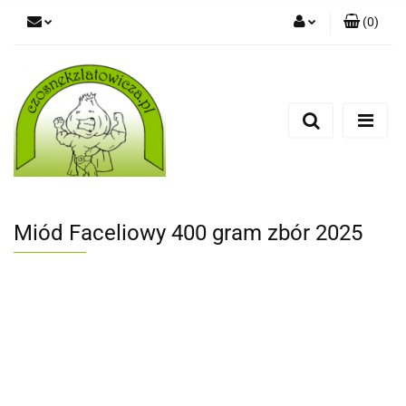
(
0
)
Zaloguj się
Zarejestruj się
Dodaj zgłoszenie
Miód Faceliowy 400 gram zbór 2025