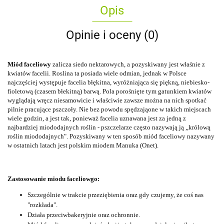
Opis
Opinie i oceny (0)
Miód faceliowy
zalicza siedo nektarowych, a pozyskiwany jest właśnie z
kwiatów facelii. Roslina ta posiada wiele odmian, jednak w Polsce
najczęściej występuje facelia błękitna, wyróżniająca się piękną, niebiesko-
fioletową (czasem błekitną) barwą. Pola porośnięte tym gatunkiem kwiatów
wyglądają wręcz niesamowicie i właściwie zawsze można na nich spotkać
pilnie pracujące pszczoły. Nie bez powodu spędzająone w takich miejscach
wiele godzin, a jest tak, ponieważ facelia uznawana jest za jedną z
najbardziej miododajnych roślin - pszczelarze często nazywają ją ,,królową
roślin miododajnych". Pozyskiwany w ten sposób miód faceliowy nazywany
w ostatnich latach jest polskim miodem Manuka (Onet).
Zastosowanie miodu faceliowgo:
Szczególnie w trakcie przeziębienia oraz gdy czujemy, że coś nas
"rozkłada".
Działa przeciwbakeryjnie oraz ochronnie.