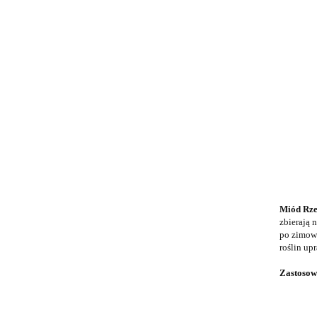
Miód Rz
zbierają 
po zimowe
roślin up
Zastosow