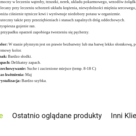
mocny w leczeniu wątroby, trzustki, nerek, układu pokarmowego, wrzodów żołądka
lecany przy leczeniu schorzeń układu krążenia, niewydolności mięśnia sercowego,
niża ciśnienie tętnicze krwi i wyrównuje niedobory potasu w organizmie.
uteczny także przy przeziębieniach i stanach zapalnych dróg oddechowych.
zyspiesza gojenie ran.
przypadku oparzeń zapobiega tworzeniu się pęcherzy.
olor:
W stanie płynnym jest on prawie bezbarwny lub ma barwę lekko słomkową, po 
emowy kolor.
mak:
Bardzo słodki.
apach:
Delikatny zapach.
rzechowywanie:
Suche i zacienione miejsce (temp. 8-18 C)
as kwitnienia:
Maj
ystalizacja:
Bardzo szybka.
e
Ostatnio oglądane produkty
Inni Kli