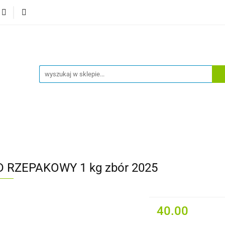
 główna
Sklep
Bestsellery
Moje konto
Wylog
a główna
Sklep
Bestsellery
Moje konto
Wylogu
 RZEPAKOWY 1 kg zbór 2025
40.00