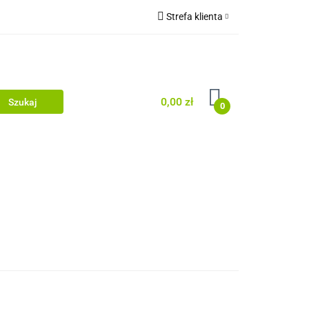
Strefa klienta
uj
Zaloguj się
Zarejestruj się
Dodaj zgłoszenie
0,00 zł
0
j