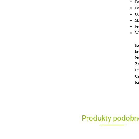
Po
Po
Ob
Sk
Pr
W 
K
kr
S
Z
P
Cz
Kr
Produkty podobn