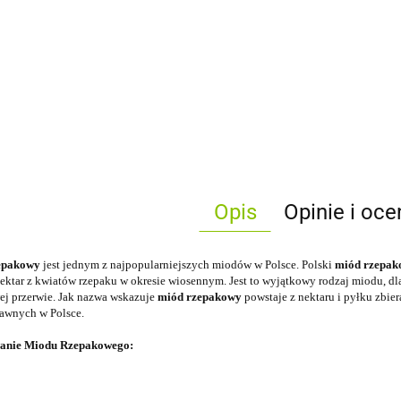
Opis
Opinie i oce
epakowy
jest jednym z najpopularniejszych miodów w Polsce. Polski
miód rzepak
nektar z kwiatów rzepaku w okresie wiosennym. Jest to wyjątkowy rodzaj miodu, dl
j przerwie. Jak nazwa wskazuje
miód rzepakowy
powstaje z nektaru i pyłku zbie
rawnych w Polsce.
anie Miodu Rzepakowego: