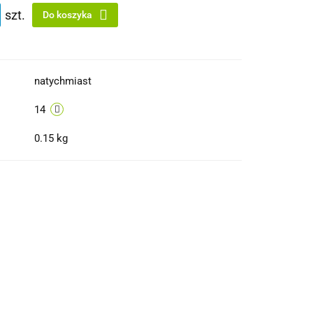
szt.
Do koszyka
natychmiast
14
0.15 kg