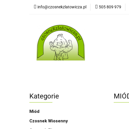
info@czosnekzlatowicza.pl
505 809 979
Strona
Wszystkie kategorie
Stron
Kategorie
MIÓD
Miód
Czosnek Wiosenny