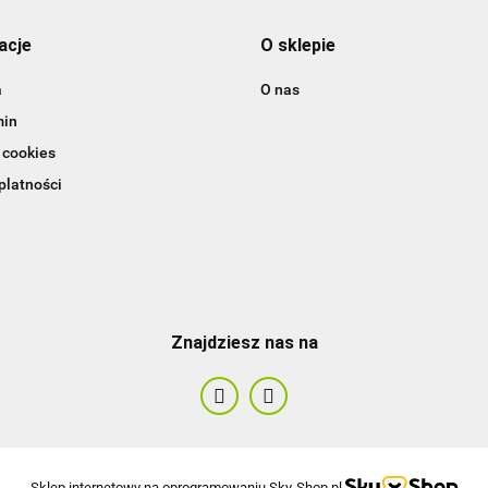
acje
O sklepie
a
O nas
min
 cookies
platności
Znajdziesz nas na
Sklep internetowy na oprogramowaniu Sky-Shop.pl