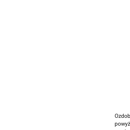
Ozdob
powyże