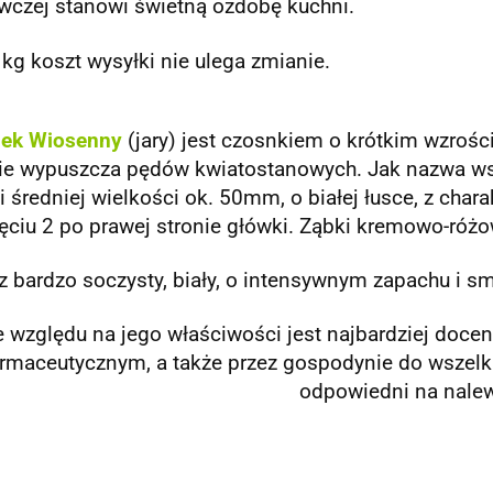
wczej stanowi świetną ozdobę kuchni.
kg koszt wysyłki nie ulega zmianie.
ek Wiosenny
(jary) jest czosnkiem o krótkim wzrości
Nie wypuszcza pędów kwiatostanowych. Jak nazwa ws
 średniej wielkości ok. 50mm, o białej łusce, z ch
ęciu 2 po prawej stronie główki. Ząbki kremowo-różow
 bardzo soczysty, biały, o intensywnym zapachu i s
e względu na jego właściwości jest najbardziej docen
rmaceutycznym, a także przez gospodynie do wszelki
odpowiedni na nale