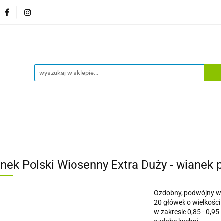
główna
Sklep
Bestsellery
Moje konto
Wylog
a główna
Sklep
Bestsellery
Moje konto
Wylog
nek Polski Wiosenny Extra Duży - wianek
Ozdobny, podwójny wa
20 główek o wielkośc
w zakresie 0,85 - 0,9