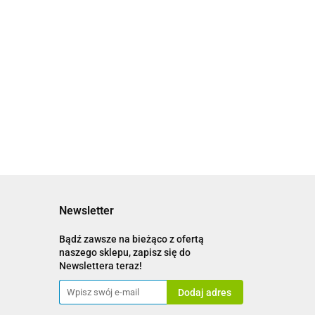
Czosnek Polski Latowicki Wiosenny Średni
główki- siateczka 3szt.
5.00
Newsletter
Bądź zawsze na bieżąco z ofertą
naszego sklepu, zapisz się do
Newslettera teraz!