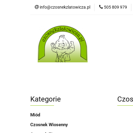
info@czosnekzlatowicza.pl
505 809 979
Strona 
Wszystkie kategorie
Stron
Kategorie
Czos
Miód
Czosnek Wiosenny