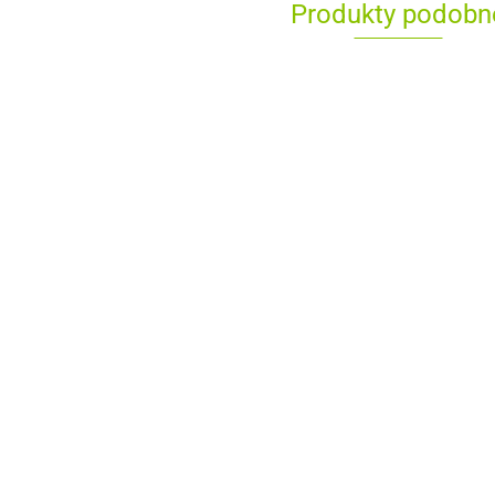
Produkty podobn
Latowicki Czosnek
Wiosenny 1 kg
30.00