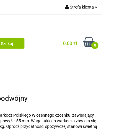
Strefa klienta
uj
Zaloguj się
Zarejestruj się
Dodaj zgłoszenie
0,00 zł
0
uj
 podwójny
rkocz Polskiego Wiosennego czosnku, zawierający
i powyżej 55 mm. Waga takiego warkocza zawiera się
5 kg. Oprócz przydatności spożywczej stanowi świetną