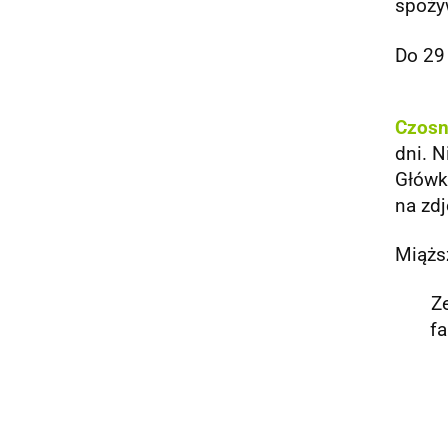
spoży
Do 29 
Czosn
dni. 
Główki
na zdj
Miąższ
Z
fa