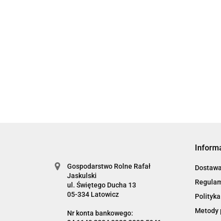
Czosnek Polski Latowick
główki- siateczka 3szt.
6.00
Inform
Gospodarstwo Rolne Rafał
Dostaw
Jaskulski
Regula
ul. Świętego Ducha 13
05-334 Latowicz
Polityka
Metody 
Nr konta bankowego: