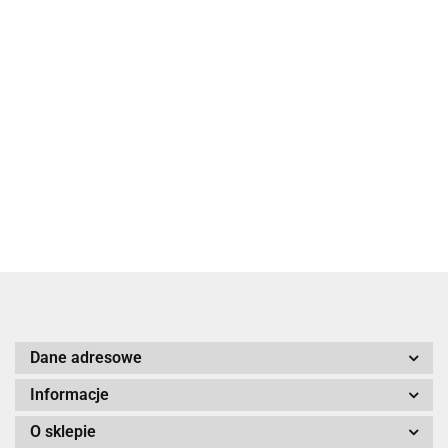
Czosnek Polski
Czosnek Polski
Czosnek Polski
Latowicki
Latowicki
Latowicki Wiosenny
Wiosenny Mały
Wiosenny Duży
Średni główki-
4.00
6.00
5.00
główki- siateczka
główki- siateczka
siateczka 3szt.
3szt.
3szt.
Dane adresowe
Informacje
O sklepie