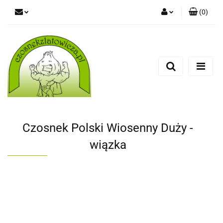
(
0
)
Zaloguj się
Zarejestruj się
Dodaj zgłoszenie
Czosnek Polski Wiosenny Duży -
wiązka